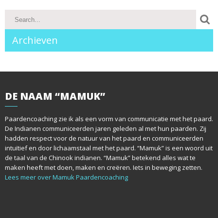
o
s
Archieven
t
n
a
DE
NAAM “MAMUK”
v
i
Paardencoaching zie ik als een vorm van communicatie met het paard.
De Indianen communiceerden jaren geleden al met hun paarden. Zij
g
hadden respect voor de natuur van het paard en communiceerden
intuïtief en door lichaamstaal met het paard. “Mamuk” is een woord uit
a
de taal van de Chinook indianen. “Mamuk” betekend alles wat te
maken heeft met doen, maken en creëren. Iets in beweging zetten.
t
Lees meer over Mamuk Paardencoaching
i
o