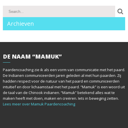
o
s
Archieven
t
n
a
DE
NAAM “MAMUK”
v
i
Paardencoaching zie ik als een vorm van communicatie met het paard.
De Indianen communiceerden jaren geleden al met hun paarden. Zij
g
hadden respect voor de natuur van het paard en communiceerden
intuïtief en door lichaamstaal met het paard. “Mamuk” is een woord uit
a
de taal van de Chinook indianen. “Mamuk” betekend alles wat te
maken heeft met doen, maken en creëren. Iets in beweging zetten.
t
Lees meer over Mamuk Paardencoaching
i
o