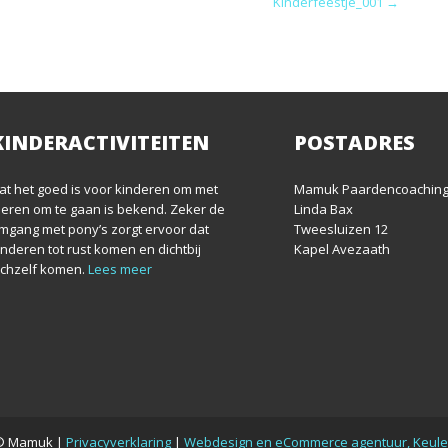
Kinderfeestje_001
→
KINDERACTIVITEITEN
POSTADRES
at het goed is voor kinderen om met
Mamuk Paardencoachin
ieren om te gaan is bekend. Zeker de
Linda Bax
mgang met pony’s zorgt ervoor dat
Tweesluizen 12
inderen tot rust komen en dichtbij
Kapel Avezaath
ichzelf komen.
Lees meer
© Mamuk |
Privacyverklaring
|
Webdesign en eCommerce agentuur, Keul