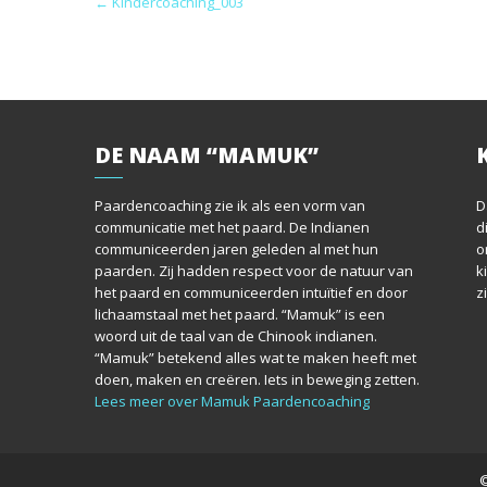
P
←
Kindercoaching_003
o
s
t
DE
NAAM “MAMUK”
n
a
Paardencoaching zie ik als een vorm van
D
communicatie met het paard. De Indianen
d
v
communiceerden jaren geleden al met hun
o
paarden. Zij hadden respect voor de natuur van
k
i
het paard en communiceerden intuïtief en door
z
lichaamstaal met het paard. “Mamuk” is een
g
woord uit de taal van de Chinook indianen.
“Mamuk” betekend alles wat te maken heeft met
a
doen, maken en creëren. Iets in beweging zetten.
Lees meer over Mamuk Paardencoaching
t
i