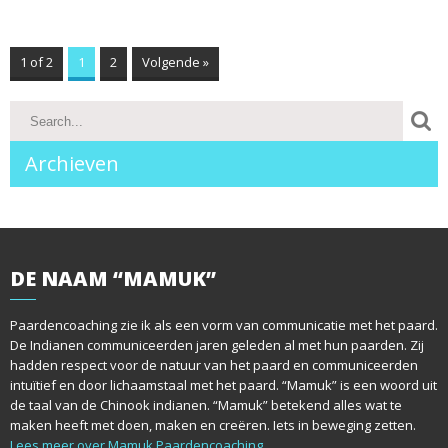
1 of 2
1
2
Volgende »
Archieven
DE
NAAM “MAMUK”
Paardencoaching zie ik als een vorm van communicatie met het paard.
De Indianen communiceerden jaren geleden al met hun paarden. Zij
hadden respect voor de natuur van het paard en communiceerden
intuïtief en door lichaamstaal met het paard. “Mamuk” is een woord uit
de taal van de Chinook indianen. “Mamuk” betekend alles wat te
maken heeft met doen, maken en creëren. Iets in beweging zetten.
Lees meer over Mamuk Paardencoaching