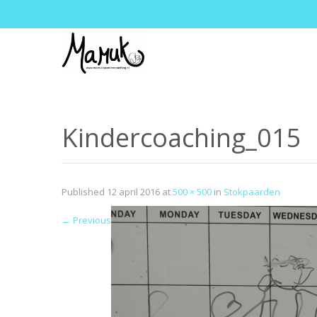
Kindercoaching_015
Published
12 april 2016
at
500 × 500
in
Stokpaarden
←
Previous