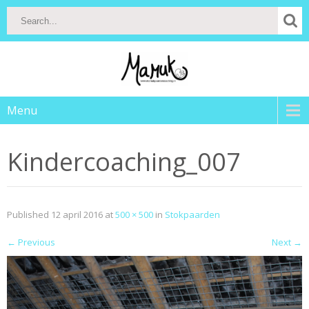
Menu
Kindercoaching_007
Published
12 april 2016
at
500 × 500
in
Stokpaarden
←
Previous
Next
→