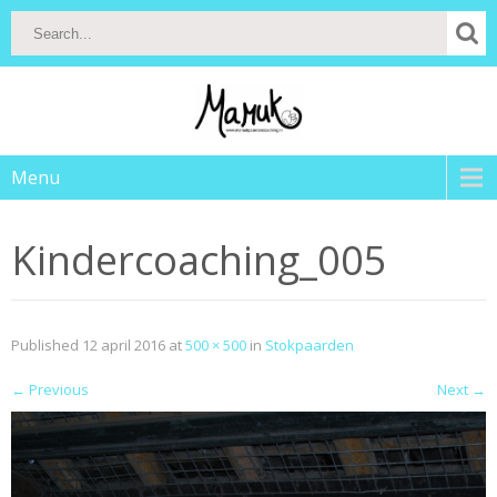
Menu
Kindercoaching_005
Published
12 april 2016
at
500 × 500
in
Stokpaarden
←
Previous
Next
→