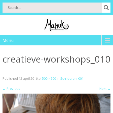
Menu
creatieve-workshops_010
Published
12 april 2016
at
500 × 500
in
Schilderen_001
←
Previous
Next
→