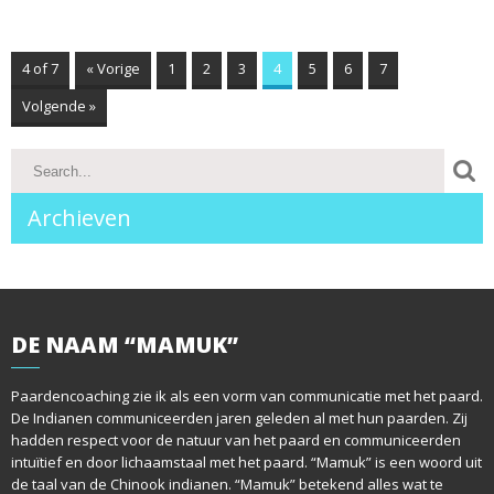
4 of 7
« Vorige
1
2
3
4
5
6
7
Volgende »
Archieven
DE
NAAM “MAMUK”
Paardencoaching zie ik als een vorm van communicatie met het paard.
De Indianen communiceerden jaren geleden al met hun paarden. Zij
hadden respect voor de natuur van het paard en communiceerden
intuïtief en door lichaamstaal met het paard. “Mamuk” is een woord uit
de taal van de Chinook indianen. “Mamuk” betekend alles wat te