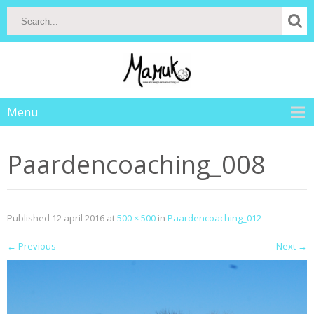
Menu
Paardencoaching_008
Published
12 april 2016
at
500 × 500
in
Paardencoaching_012
←
Previous
Next
→