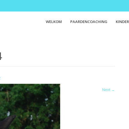
WELKOM
PAARDENCOACHING
KINDER
4
2
Next
→