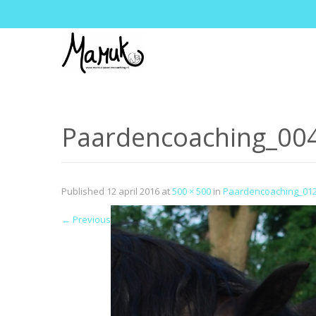
Paardencoaching_00
Published
12 april 2016
at
500 × 500
in
Paardencoaching_01
←
Previous