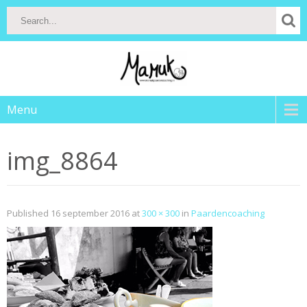
Menu
img_8864
Published
16 september 2016
at
300 × 300
in
Paardencoaching