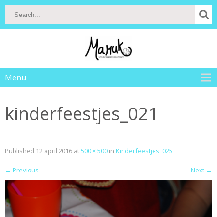
Menu
kinderfeestjes_021
Published
12 april 2016
at
500 × 500
in
Kinderfeestjes_025
←
Previous
Next
→