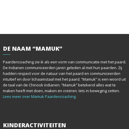
DE
NAAM “MAMUK”
Paardencoaching zie ik als een vorm van communicatie met het paard.
De Indianen communiceerden jaren geleden al met hun paarden. Zij
hadden respect voor de natuur van het paard en communiceerden
intuïtief en door lichaamstaal met het paard. “Mamuk” is een woord uit
de taal van de Chinook indianen. “Mamuk” betekend alles wat te
maken heeft met doen, maken en creëren. Iets in beweging zetten.
Lees meer over Mamuk Paardencoaching
KINDERACTIVITEITEN