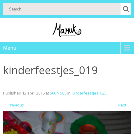
Menu
kinderfeestjes_019
Published
12 april 2016
at
500 × 500
in
Kinderfeestjes_025
←
Previous
Next
→