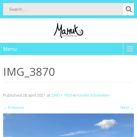
Menu
IMG_3870
Published
28 april 2021
at
2560 × 1920
in
Kinderactiviteiten
←
Previous
Next
→