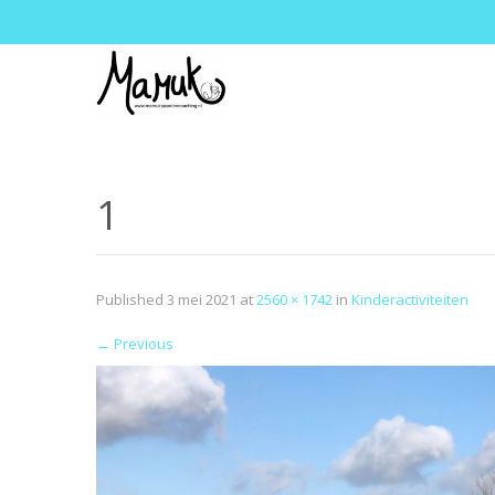
1
Published
3 mei 2021
at
2560 × 1742
in
Kinderactiviteiten
←
Previous