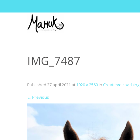
IMG_7487
Published
27 april 2021
at
1920 × 2560
in
Creatieve coaching
←
Previous