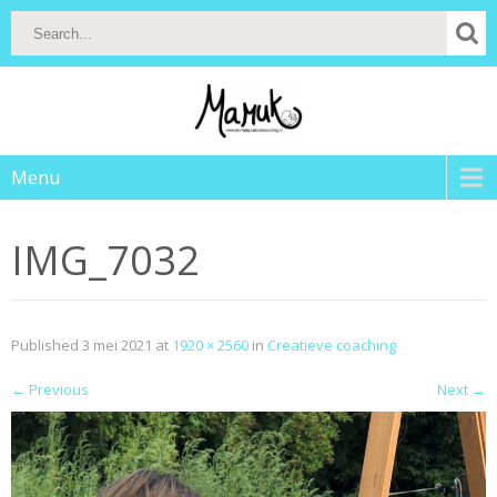
Menu
IMG_7032
Published
3 mei 2021
at
1920 × 2560
in
Creatieve coaching
←
Previous
Next
→